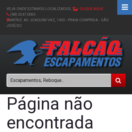
VEJA ONDE ESTAMOS LOCALIZADOS,
CLIQUE AQUI!
(48) 3247.0065
MATRIZ: AV. JOAQUIM VAZ, 1455 - PRAIA COMPRIDA - SÃO
JOSÉ/SC
Página não
encontrada